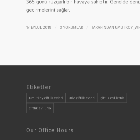
365 günü rüzgarlı bir havaya sahiptir. Genelde deni
geçirmelerini sağlar.
/
/
17 EYLÜL 2018
0 YORUMLAR
TARAFINDAN
UMUTKOY_W
Etiketler
umutkoy çiftlik evleri
urla çiftlik evleri
çiftlik evi izmir
çiftlik evi urla
Our Office Hours