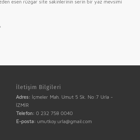
zden esen rüzgar site sakinlerinin serin bir yaz mevsimi
P
İletişim Bilgileri
Adres:
İçmeler Mah. Umut 5 Sk. No:7 Urla -
İZMİR
Telefon:
0 232 758 0040
E-posta:
umutkoy.urla@gmail.com