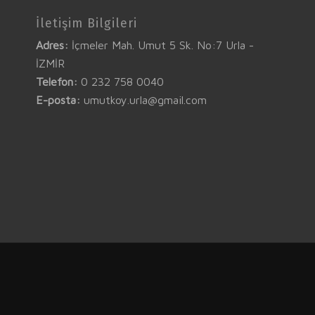
İletişim Bilgileri
Adres:
İçmeler Mah. Umut 5 Sk. No:7 Urla -
İZMİR
Telefon:
0 232 758 0040
E-posta:
umutkoy.urla@gmail.com