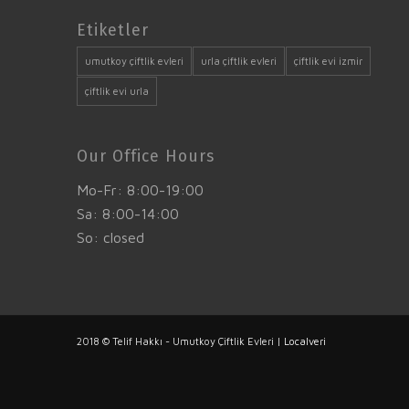
Etiketler
umutkoy çiftlik evleri
urla çiftlik evleri
çiftlik evi izmir
çiftlik evi urla
Our Office Hours
Mo-Fr: 8:00-19:00
Sa: 8:00-14:00
So: closed
2018 © Telif Hakkı - Umutkoy Çiftlik Evleri |
Localveri