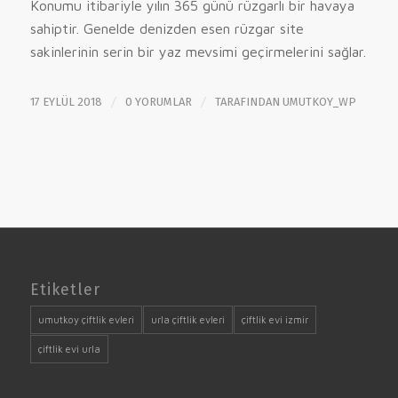
Konumu itibariyle yılın 365 günü rüzgarlı bir havaya
sahiptir. Genelde denizden esen rüzgar site
sakinlerinin serin bir yaz mevsimi geçirmelerini sağlar.
/
/
17 EYLÜL 2018
0 YORUMLAR
TARAFINDAN
UMUTKOY_WP
Etiketler
umutkoy çiftlik evleri
urla çiftlik evleri
çiftlik evi izmir
çiftlik evi urla