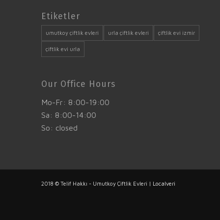
Etiketler
umutkoy çiftlik evleri
urla çiftlik evleri
çiftlik evi izmir
çiftlik evi urla
Our Office Hours
Mo-Fr: 8:00-19:00
Sa: 8:00-14:00
So: closed
2018 © Telif Hakkı - Umutkoy Çiftlik Evleri |
Localveri