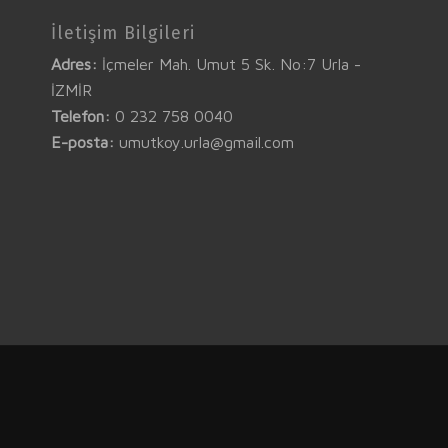
İletişim Bilgileri
Adres:
İçmeler Mah. Umut 5 Sk. No:7 Urla -
İZMİR
Telefon:
0 232 758 0040
E-posta:
umutkoy.urla@gmail.com